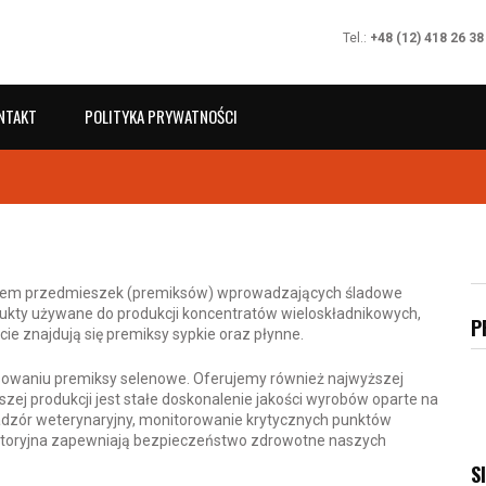
Tel.:
+48 (12) 418 26 38
NTAKT
POLITYKA PRYWATNOŚCI
ntem przedmieszek (premiksów) wprowadzających śladowe
odukty używane do produkcji koncentratów wieloskładnikowych,
P
e znajdują się premiksy sypkie oraz płynne.
osowaniu premiksy selenowe. Oferujemy również najwyższej
zej produkcji jest stałe doskonalenie jakości wyrobów oparte na
nadzór weterynaryjny, monitorowanie krytycznych punktów
ratoryjna zapewniają bezpieczeństwo zdrowotne naszych
S