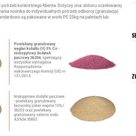
potrzeb konkretnego Klienta. Dotyczy ona: doboru oczekiwanej
nia nośnika do indywidualnych potrzeb odbiorcy (granulacja)
andardowo są pakowane w worki PE 25kg na paletach lub
S
Powlekany granulowany
węglan kobaltu (II) 5% Co -
niskopyłowy dodatek
paszowy 3b304
, spełniający
wszystkie wymagania
Rozporządzenia
wykonawczego Komisji (UE) nr
Z
131/2014
Niskopyłowe dodatki paszowe
- powlekany granulowany
bezwodny jodan wapnia 10% I
3b203 oraz powlekany
granulowany selenin sodu
4,5%Se 3b802