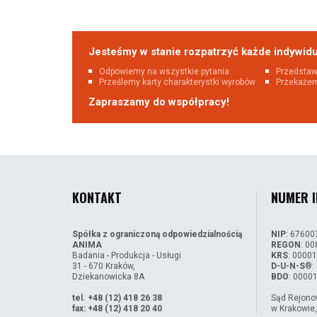
Jesteśmy w stanie rozpatrzyć każde indywidu
Odpowiemy na wszystkie pytania
Przedstaw
Prześlemy karty charakterystki wyrobów
Przekaże
Zapraszamy do współpracy!
KONTAKT
NUMER I
Spółka z ograniczoną odpowiedzialnością
NIP
: 6760
ANIMA
REGON
: 0
Badania - Produkcja - Usługi
KRS
: 0000
31 - 670 Kraków,
D-U-N-S
®:
Dziekanowicka 8A
BDO
: 0000
tel. +48 (12) 418 26 38
Sąd Rejono
fax: +48 (12) 418 20 40
w Krakowie,