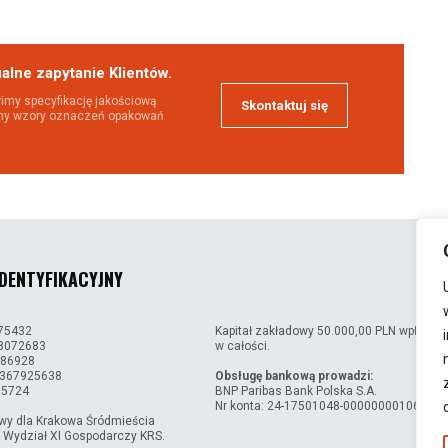
alne zapytanie Klientów.
imy specyfikację jakościową
Skontaktuj się
my wzory oznaczeń opakowań
DENTYFIKACYJNY
075432
Kapitał zakładowy 50.000,00 PLN wpłacon
08072683
w całości.
186928
 367925638
Obsługę bankową prowadzi:
15724
BNP Paribas Bank Polska S.A.
Nr konta: 24-17501048-00000000106838
wy dla Krakowa Śródmieścia
 Wydział XI Gospodarczy KRS.