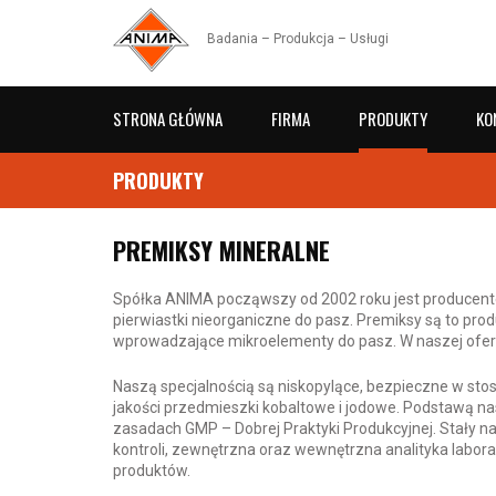
Badania – Produkcja – Usługi
STRONA GŁÓWNA
FIRMA
PRODUKTY
KO
PRODUKTY
PREMIKSY MINERALNE
Spółka ANIMA począwszy od 2002 roku jest produce
pierwiastki nieorganiczne do pasz. Premiksy są to pr
wprowadzające mikroelementy do pasz. W naszej oferci
Naszą specjalnością są niskopylące, bezpieczne w st
jakości przedmieszki kobaltowe i jodowe. Podstawą nas
zasadach GMP – Dobrej Praktyki Produkcyjnej. Stały 
kontroli, zewnętrzna oraz wewnętrzna analityka labo
produktów.