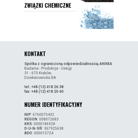
ZWIĄZKI CHEMICZNE
KONTAKT
Spółka z ograniczoną odpowiedzialnością ANIMA
Badania - Produkcja - Usługi
31 - 670 Kraków,
Dziekanowicka 8A
tel. +48 (12) 418 26 38
fax: +48 (12) 418 20 40
NUMER IDENTYFIKACYJNY
NIP
: 6760075432
REGON
: 008072683
KRS
: 0000186928
D-U-N-S
®: 367925638
BDO
: 000015724